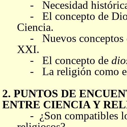
- Necesidad histórica 
-
El concepto de Dios
Ciencia.
-
Nuevos conceptos d
XXI.
-
El concepto de
di
-
La religión como e
2. PUNTOS DE ENCUE
ENTRE CIENCIA Y REL
- ¿Son compatibles los
religiosos?.