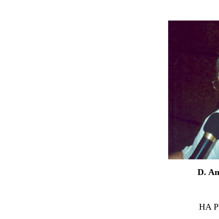
D. An
HA 