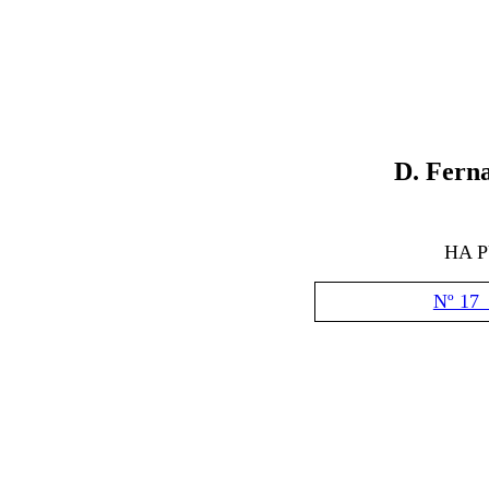
D. Fern
HA 
Nº 17