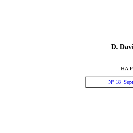
D. Dav
HA 
Nº 18 Sep