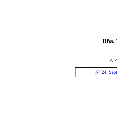
Dña. 
HA 
Nº 24 Sep