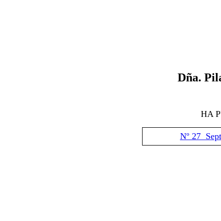
D
ña. Pi
HA 
Nº 27 Sep