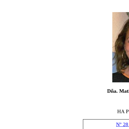
Dña. Mat
HA 
Nº 28