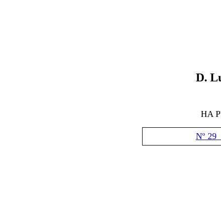
D
. L
HA 
Nº 29