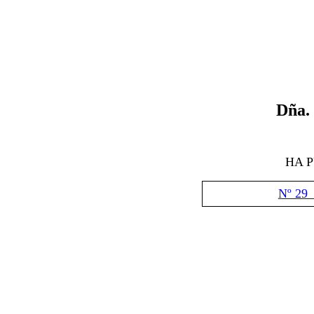
Dña.
HA 
Nº 29