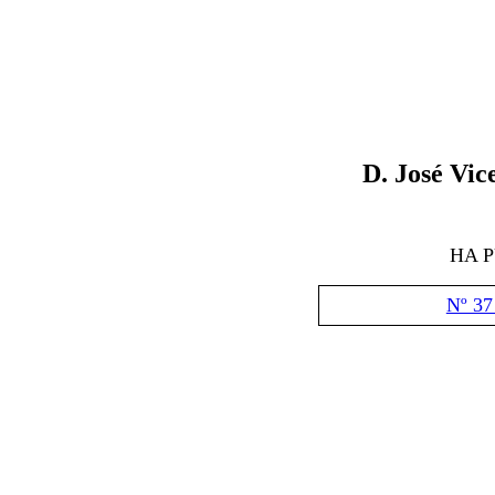
D.
José Vic
HA 
Nº 37