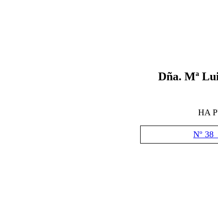
Dña. Mª Lu
HA 
Nº 38