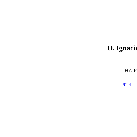
D
. Ignac
HA 
Nº 41