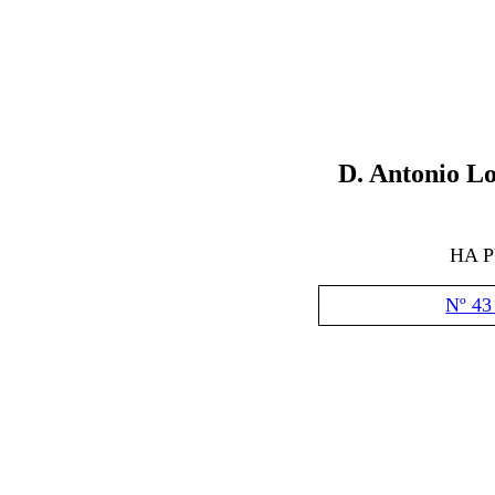
D. Antonio L
HA 
Nº 43