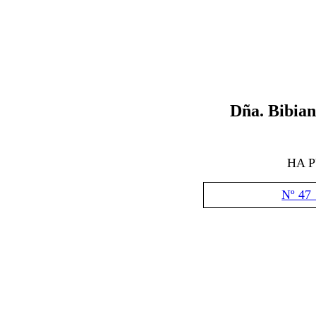
D
ña. Bibia
HA 
Nº 47