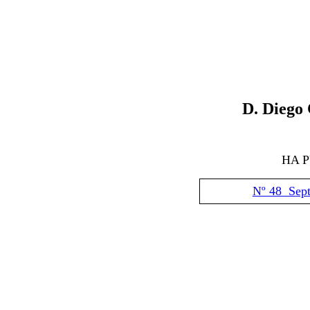
D.
Diego 
HA 
Nº 48 Sep