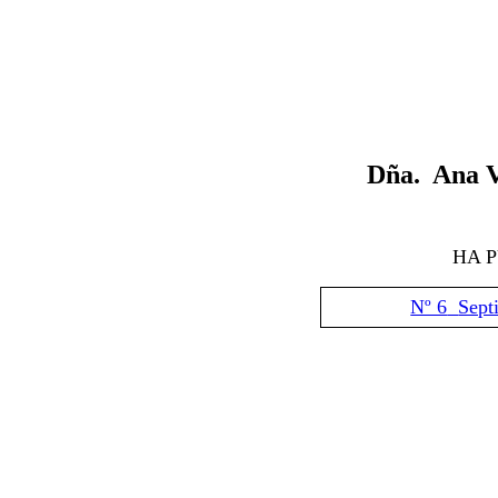
Dña. Ana V
HA 
Nº 6
Sept