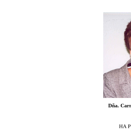
Dña. Car
HA 