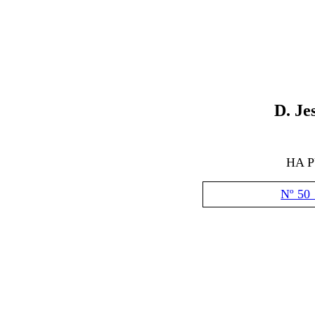
D
. J
HA 
Nº 50