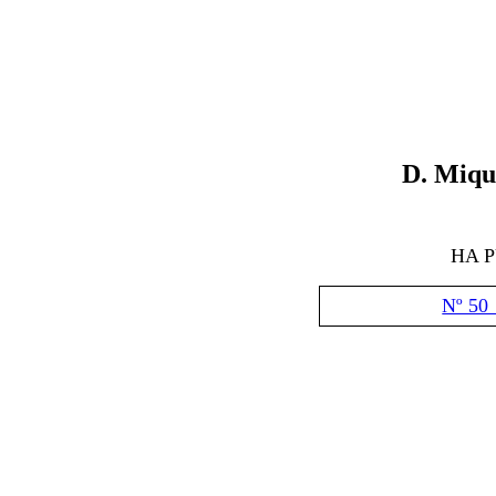
D
. Miqu
HA 
Nº 50