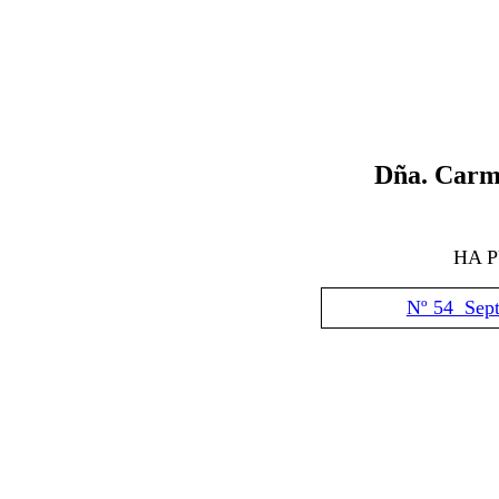
Dña. Carm
HA 
Nº 54 Sep