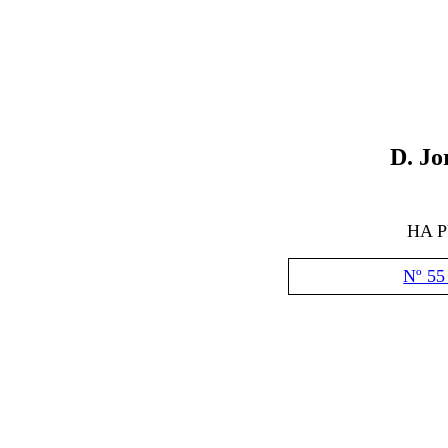
D
. Jo
HA 
Nº 55