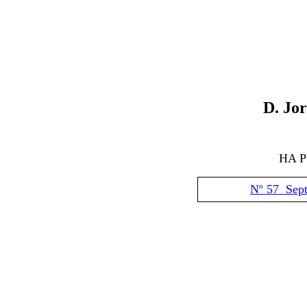
D. Jo
HA 
Nº 57 Sep