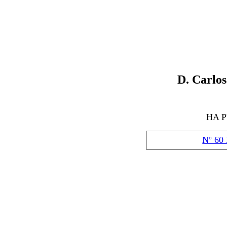
D. Carlo
HA 
Nº 60 