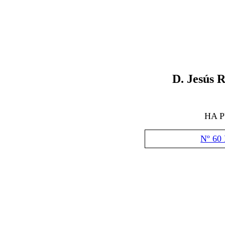
D. Jesús 
HA 
Nº 60 