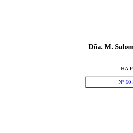
Dña. M. Salo
HA 
Nº 60 