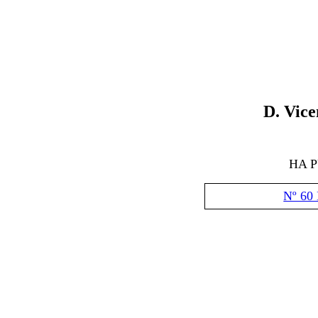
D. Vice
HA 
Nº 60 