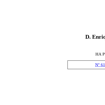
D. Enri
HA 
Nº 61