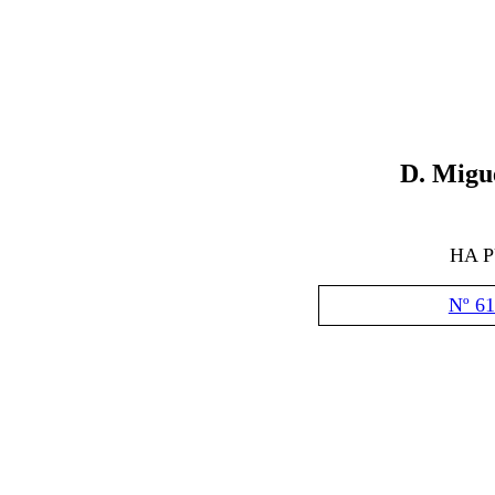
D. Migu
HA 
Nº 61