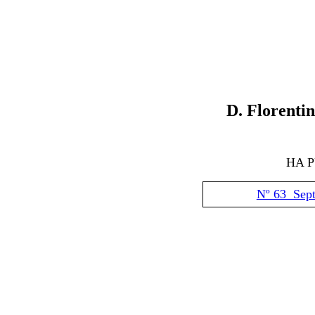
D. Florenti
HA 
Nº 63 Sep