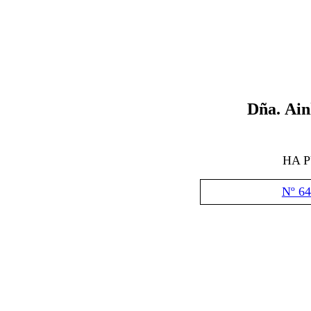
Dña.
Ain
HA 
Nº 64