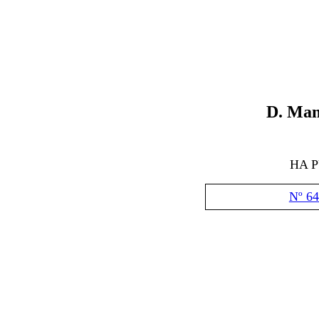
D.
Manu
HA 
Nº 64