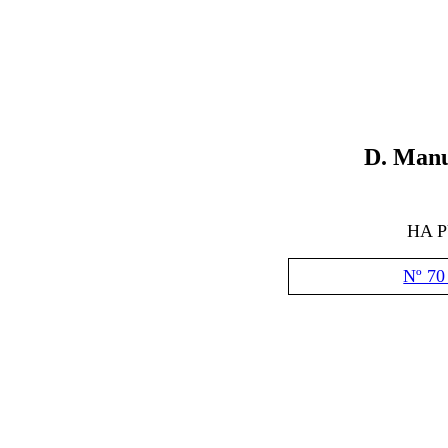
D.
Manu
HA 
Nº 70