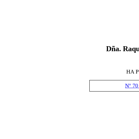
Dña.
Raqu
HA 
Nº 70