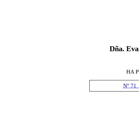
D
ña.
Eva
HA 
Nº 71