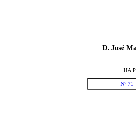
D
. José M
HA 
Nº 71