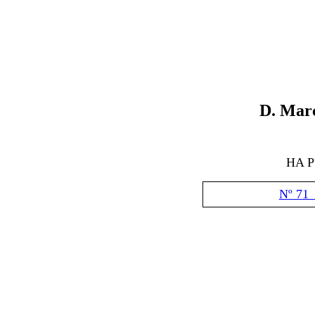
D
.
Mar
HA 
Nº 71