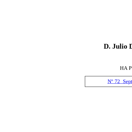
D.
Julio 
HA 
Nº 72 Sep