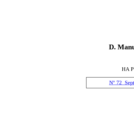
D
.
Manu
HA 
Nº 72 Sep