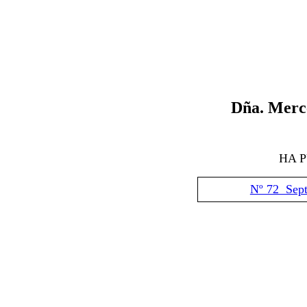
Dña.
Merc
HA 
Nº 72 Sep