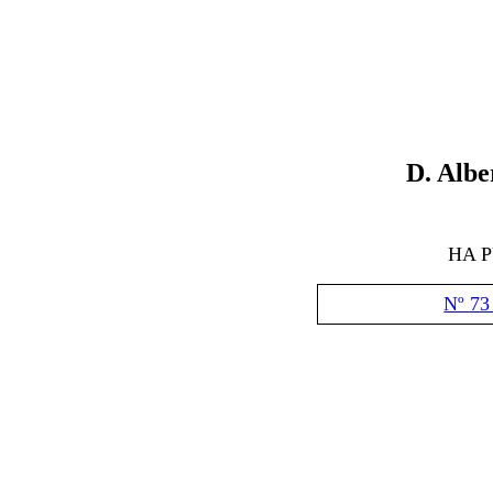
D
.
Albe
HA 
Nº 73