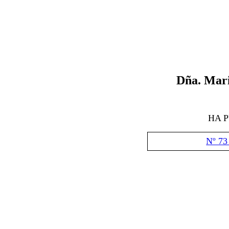
Dña.
Mari
HA 
Nº 73