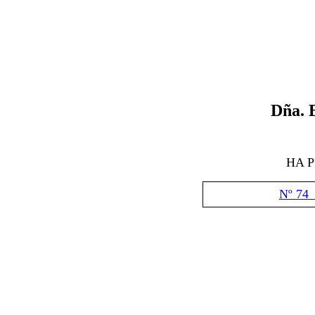
Dña
.
HA 
Nº 74