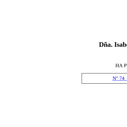
D
ña.
Isab
HA 
Nº 74