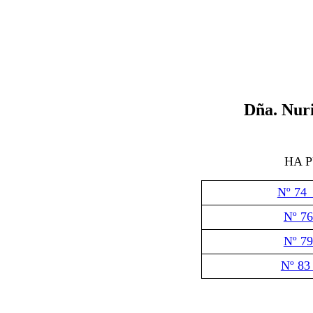
D
ña. Nur
HA 
Nº 74
Nº 76
Nº 79
Nº 83