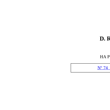
D
.
R
HA 
Nº 74