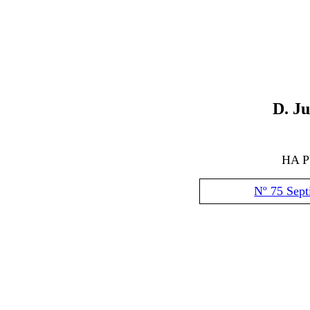
D.
Ju
HA 
Nº 75 Sep