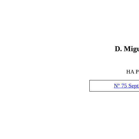
D.
Migu
HA 
Nº 75 Sep