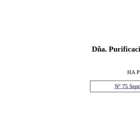
Dña.
Purifica
HA 
Nº 75 Sep