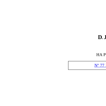
D
.
HA 
Nº 77