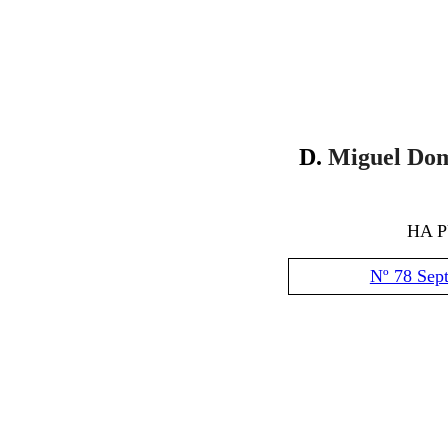
D
.
Miguel Dom
HA 
Nº 78 Sep